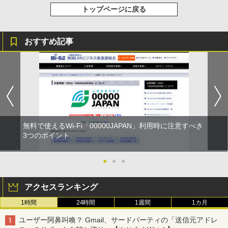
トップページに戻る
おすすめ記事
無料で使えるWi-Fi「00000JAPAN」利用時に注意すべき
3つのポイント
●
●
●
アクセスランキング
1時間
24時間
1週間
1カ月
ユーザー阿鼻叫喚？ Gmail、サードパーティの「送信元アドレ