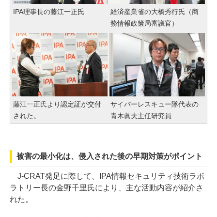
IPA理事長の藤江一正氏
経済産業省の大橋秀行氏（商
務情報政策局審議官）
藤江一正氏より認定証が交付
サイバーレスキュー隊代表の
された。
青木眞夫主任研究員
被害の最小化は、侵入された後の早期対策がポイント
J-CRAT発足に際して、IPA情報セキュリティ技術ラボ
ラトリー長の金野千里氏により、主な活動内容が紹介さ
れた。