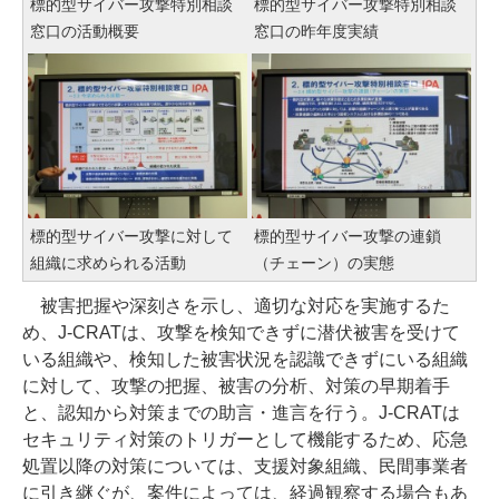
標的型サイバー攻撃特別相談
標的型サイバー攻撃特別相談
窓口の活動概要
窓口の昨年度実績
標的型サイバー攻撃に対して
標的型サイバー攻撃の連鎖
組織に求められる活動
（チェーン）の実態
被害把握や深刻さを示し、適切な対応を実施するた
め、J-CRATは、攻撃を検知できずに潜伏被害を受けて
いる組織や、検知した被害状況を認識できずにいる組織
に対して、攻撃の把握、被害の分析、対策の早期着手
と、認知から対策までの助言・進言を行う。J-CRATは
セキュリティ対策のトリガーとして機能するため、応急
処置以降の対策については、支援対象組織、民間事業者
に引き継ぐが、案件によっては、経過観察する場合もあ