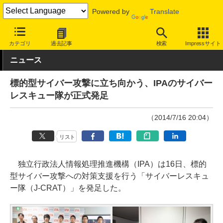
Powered by
Translate
INTERNET Watch
トピック
セキュリティ
その他
カテゴリ
過去記事
検索
Impressサイト
ニュース
標的型サイバー攻撃に立ち向かう、IPAのサイバー
レスキュー隊が正式発足
（2014/7/16 20:04）
リスト
独立行政法人情報処理推進機構（IPA）は16日、標的
型サイバー攻撃への対策支援を行う「サイバーレスキュ
ー隊（J-CRAT）」を発足した。