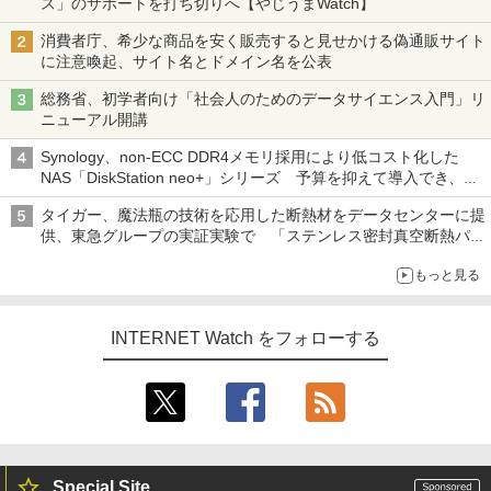
ス」のサポートを打ち切りへ【やじうまWatch】
消費者庁、希少な商品を安く販売すると見せかける偽通販サイト
に注意喚起、サイト名とドメイン名を公表
総務省、初学者向け「社会人のためのデータサイエンス入門」リ
ニューアル開講
Synology、non-ECC DDR4メモリ採用により低コスト化した
NAS「DiskStation neo+」シリーズ 予算を抑えて導入でき、
ECCメモリへのアップグレードも可能
タイガー、魔法瓶の技術を応用した断熱材をデータセンターに提
供、東急グループの実証実験で 「ステンレス密封真空断熱パネ
ル TIVIP」
もっと見る
INTERNET Watch をフォローする
Special Site