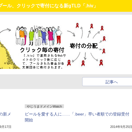
ル、クリックで寄付になる新gTLD「.hiv」
記事へ
やじうまドメインWatch
の新メ
ビールを愛する人に……「.beer」早い者順での登録受付
開始
年9月17日
2014年9月25