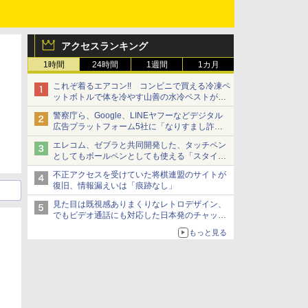
アクセスランキング
1時間
24時間
1週間
1カ月
これぞ着るエアコン!! コンビニで買える冷凍ペ
ットボトルで体を冷やす山善の水冷ベストがロ
ードバイクにちょうどいい【ぼっち・ざ・ろー
警察庁ら、Google、LINEヤフーなどデジタル
ど！その14】【空いた時間でなにしてる？】
広告プラットフォーム5社に「なりすまし詐欺
広告」対策強化を要請 著名人の写真や映像を
エレコム、ゼブラと共同開発した、タッチペン
使った投資詐欺などへの対策として
としてもボールペンとしても使える「スタイラ
スツーウェイ」発売 iPadにも紙にも、持ち替
不正アクセスを受けていた将棋連盟のサイトが
えずに書き込める
復旧、情報漏えいは「痕跡なし」
見た目は既視感ありまくりなレトロデザイン、
でもビデオ通話にも対応した日本発のチャット
アプリが登場【やじうまWatch】
もっと見る
日