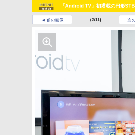
「Android TV」初搭載の円形ST
(2/11)
前の画像
次