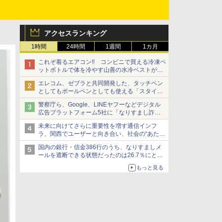
アクセスランキング
1時間
24時間
1週間
1カ月
これぞ着るエアコン!! コンビニで買える冷凍ペ
ットボトルで体を冷やす山善の水冷ベストがロ
ードバイクにちょうどいい【ぼっち・ざ・ろー
エレコム、ゼブラと共同開発した、タッチペン
ど！その14】【空いた時間でなにしてる？】
としてもボールペンとしても使える「スタイラ
スツーウェイ」発売 iPadにも紙にも、持ち替
警察庁ら、Google、LINEヤフーなどデジタル
えずに書き込める
広告プラットフォーム5社に「なりすまし詐欺
広告」対策強化を要請 著名人の写真や映像を
未来に向けてさらに重要性を増す通信インフ
使った投資詐欺などへの対策として
ラ、関西でユーザーと向き合い、社会の“あたら
しい”を起動し続ける～オプテージ
国内の銀行・信金386行のうち、なりすましメ
ールを遮断できる状態だったのは26.7％にとど
まる～GMOブランドセキュリティ調査
もっと見る