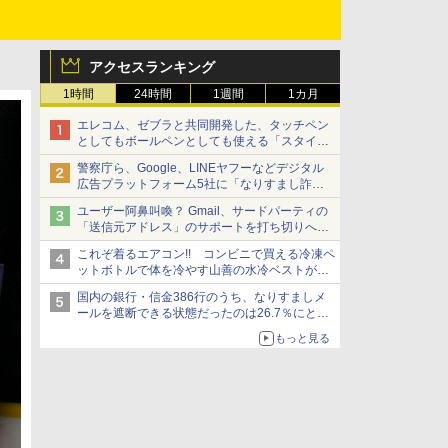
アクセスランキング
1時間
24時間
1週間
1カ月
エレコム、ゼブラと共同開発した、タッチペン
としてもボールペンとしても使える「スタイラ
スツーウェイ」発売 iPadにも紙にも、持ち替
警察庁ら、Google、LINEヤフーなどデジタル
えずに書き込める
広告プラットフォーム5社に「なりすまし詐欺
広告」対策強化を要請 著名人の写真や映像を
ユーザー阿鼻叫喚？ Gmail、サードパーティの
使った投資詐欺などへの対策として
「送信元アドレス」のサポートを打ち切りへ
【やじうまWatch】
これぞ着るエアコン!! コンビニで買える冷凍ペ
ットボトルで体を冷やす山善の水冷ベストがロ
ードバイクにちょうどいい【ぼっち・ざ・ろー
国内の銀行・信金386行のうち、なりすましメ
ど！その14】【空いた時間でなにしてる？】
ールを遮断できる状態だったのは26.7％にとど
まる～GMOブランドセキュリティ調査
もっと見る