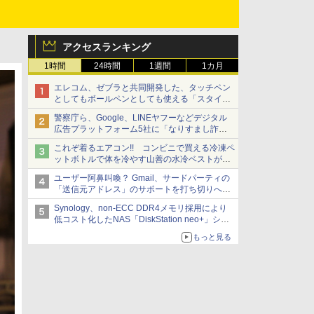
アクセスランキング
1時間
24時間
1週間
1カ月
エレコム、ゼブラと共同開発した、タッチペン
としてもボールペンとしても使える「スタイラ
スツーウェイ」発売 iPadにも紙にも、持ち替
警察庁ら、Google、LINEヤフーなどデジタル
えずに書き込める
広告プラットフォーム5社に「なりすまし詐欺
広告」対策強化を要請 著名人の写真や映像を
これぞ着るエアコン!! コンビニで買える冷凍ペ
使った投資詐欺などへの対策として
ットボトルで体を冷やす山善の水冷ベストがロ
ードバイクにちょうどいい【ぼっち・ざ・ろー
ユーザー阿鼻叫喚？ Gmail、サードパーティの
ど！その14】【空いた時間でなにしてる？】
「送信元アドレス」のサポートを打ち切りへ
【やじうまWatch】
Synology、non-ECC DDR4メモリ採用により
低コスト化したNAS「DiskStation neo+」シリ
ーズ 予算を抑えて導入でき、ECCメモリへの
もっと見る
アップグレードも可能