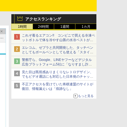
アクセスランキング
1時間
24時間
1週間
1カ月
これぞ着るエアコン!! コンビニで買える冷凍ペ
ットボトルで体を冷やす山善の水冷ベストがロ
ードバイクにちょうどいい【ぼっち・ざ・ろー
エレコム、ゼブラと共同開発した、タッチペン
ど！その14】【空いた時間でなにしてる？】
としてもボールペンとしても使える「スタイラ
スツーウェイ」発売 iPadにも紙にも、持ち替
警察庁ら、Google、LINEヤフーなどデジタル
えずに書き込める
広告プラットフォーム5社に「なりすまし詐欺
広告」対策強化を要請 著名人の写真や映像を
見た目は既視感ありまくりなレトロデザイン、
使った投資詐欺などへの対策として
でもビデオ通話にも対応した日本発のチャット
アプリが登場【やじうまWatch】
不正アクセスを受けていた将棋連盟のサイトが
復旧、情報漏えいは「痕跡なし」
もっと見る