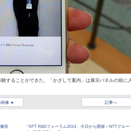
体験することができた。「かざして案内」は展示パネルの前に
の画像
記事へ
中像投
「NTT R&Dフォーラム2014」今日から開催～NTTグルー