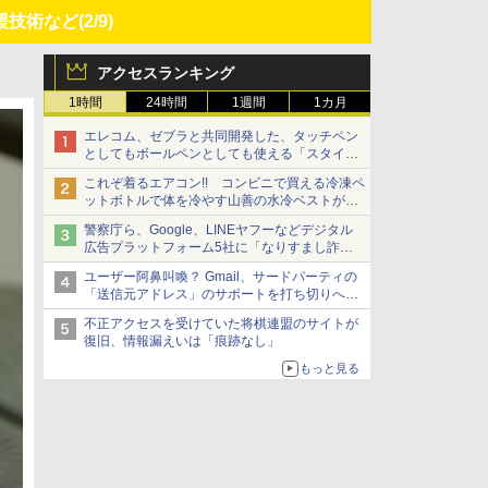
援技術など
(2/9)
アクセスランキング
1時間
24時間
1週間
1カ月
エレコム、ゼブラと共同開発した、タッチペン
としてもボールペンとしても使える「スタイラ
スツーウェイ」発売 iPadにも紙にも、持ち替
これぞ着るエアコン!! コンビニで買える冷凍ペ
えずに書き込める
ットボトルで体を冷やす山善の水冷ベストがロ
ードバイクにちょうどいい【ぼっち・ざ・ろー
警察庁ら、Google、LINEヤフーなどデジタル
ど！その14】【空いた時間でなにしてる？】
広告プラットフォーム5社に「なりすまし詐欺
広告」対策強化を要請 著名人の写真や映像を
ユーザー阿鼻叫喚？ Gmail、サードパーティの
使った投資詐欺などへの対策として
「送信元アドレス」のサポートを打ち切りへ
【やじうまWatch】
不正アクセスを受けていた将棋連盟のサイトが
復旧、情報漏えいは「痕跡なし」
もっと見る