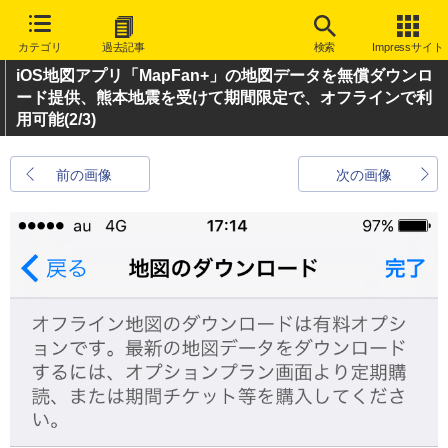
カテゴリ
過去記事
検索
Impressサイト
iOS地図アプリ「MapFan+」の地図データを無償ダウンロ
ード提供、熊本地震を受けて期間限定で、オフラインで利
用可能
(2/3)
前の画像
次の画像