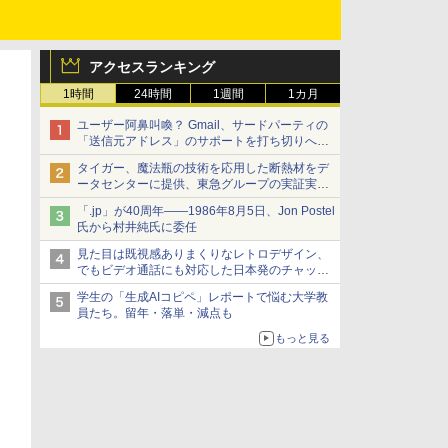
アクセスランキング
1時間
24時間
1週間
1カ月
ユーザー阿鼻叫喚？ Gmail、サードパーティの
「送信元アドレス」のサポートを打ち切りへ
【やじうまWatch】
タイガー、魔法瓶の技術を応用した断熱材をデ
ータセンターに提供、東急グループの実証実験
で 「ステンレス密封真空断熱パネル TIVIP」
「.jp」が40周年――1986年8月5日、Jon Postel
氏から村井純氏に委任
見た目は既視感ありまくりなレトロデザイン、
でもビデオ通話にも対応した日本発のチャット
アプリが登場【やじうまWatch】
学生の「生成AIコピペ」レポートで悩む大学教
員たち。留年・落単・減点も
もっと見る