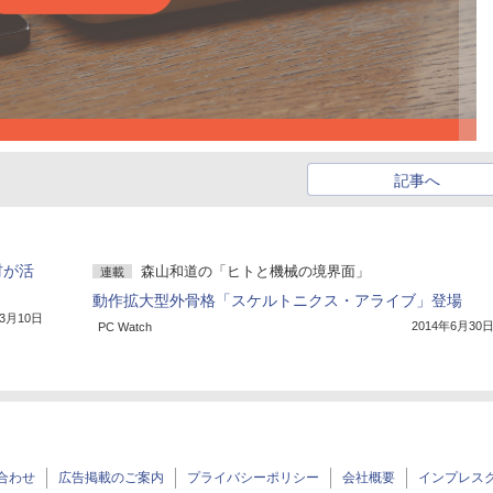
記事へ
材が活
森山和道の「ヒトと機械の境界面」
連載
動作拡大型外骨格「スケルトニクス・アライブ」登場
年3月10日
2014年6月30
PC Watch
合わせ
広告掲載のご案内
プライバシーポリシー
会社概要
インプレス