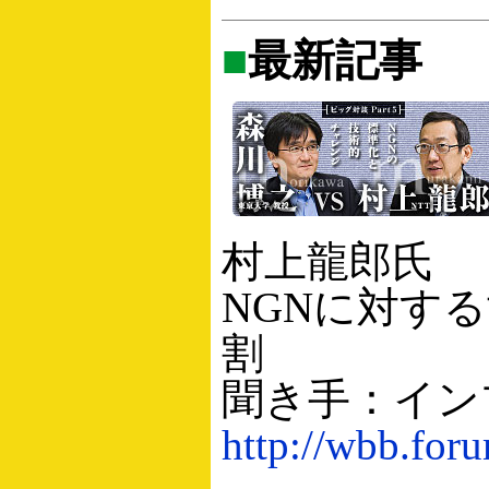
■
最新記事
村上龍郎氏
NGNに対す
割
聞き手：イン
http://wbb.for