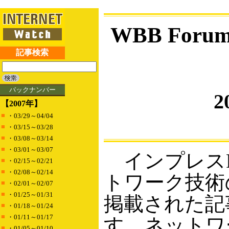
WBB Fo
記事検索
バックナンバー
2
【2007年】
■
・03/29～04/04
■
・03/15～03/28
■
・03/08～03/14
■
・03/01～03/07
インプレスR
■
・02/15～02/21
■
・02/08～02/14
トワーク技術の
■
・02/01～02/07
■
・01/25～01/31
掲載された記
■
・01/18～01/24
■
・01/11～01/17
す。ネットワ
■
・01/05～01/10