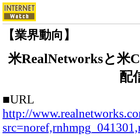
【業界動向】
米RealNetworks
配
■URL
http://www.realnetworks.c
src=noref,rnhmpg_041301,