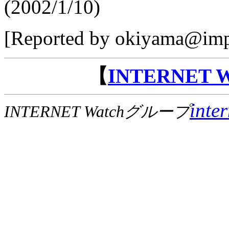
(2002/1/10)
[Reported by okiyama@impr
【
INTERNET
inte
INTERNET Watchグループ