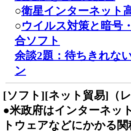
○
衛星インターネット
○
ウイルス対策と暗号
合ソフト
余談2題：待ちきれな
ン
[ソフト][ネット貿易]（レ
●米政府はインターネッ
トウェアなどにかかる関