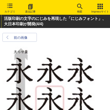
カテゴリ
過去記事
検索
Impressサイト
活版印刷の文字のにじみを再現した「にじみフォント」、
大日本印刷が開発
(4/4)
前の画像