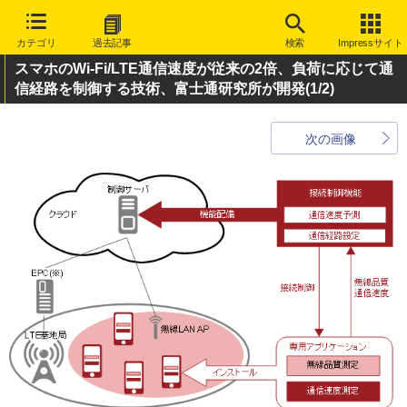
カテゴリ
過去記事
検索
Impressサイト
スマホのWi-Fi/LTE通信速度が従来の2倍、負荷に応じて通
信経路を制御する技術、富士通研究所が開発
(1/2)
次の画像