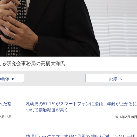
える研究会事務局の高橋大洋氏
の画像
記事へ
れた指
乳幼児の57.1％がスマートフォンに接触、年齢が上がるに
つれて接触頻度が高く
年8月16日
2016年2月19
幼児期からのスマホ接触に母親の7割が反対、ただし一緒