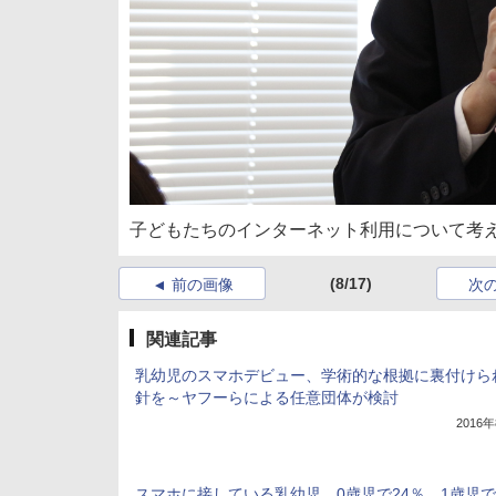
子どもたちのインターネット利用について考
(8/17)
前の画像
次
関連記事
乳幼児のスマホデビュー、学術的な根拠に裏付けら
針を～ヤフーらによる任意団体が検討
2016
スマホに接している乳幼児、0歳児で24％、1歳児で