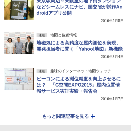
東京駅周辺～東銀座の地下街ダンジョン
などシームレスにナビ、国交省が試作An
droidアプリ公開
2016年2月5日
地図と位置情報
連載
地磁気による高精度な屋内測位を実現、
開発担当者に聞く「Yahoo!地図」新機能
2016年8月4日
趣味のインターネット地図ウォッチ
連載
ビーコンによる測位精度を向上させるに
は？ 「G空間EXPO2015」屋内位置情
報サービス実証実験・報告会
2016年1月7日
もっと関連記事を見る