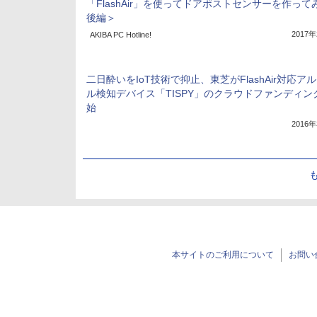
「FlashAir」を使ってドアポストセンサーを作って
後編＞
2017
AKIBA PC Hotline!
二日酔いをIoT技術で抑止、東芝がFlashAir対応ア
ル検知デバイス「TISPY」のクラウドファンディン
始
2016
本サイトのご利用について
お問い