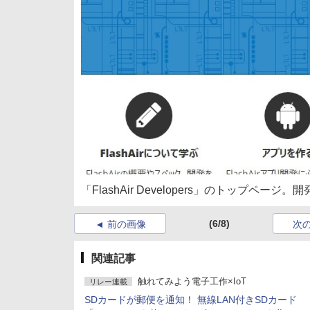
「FlashAir Developers」のトップペ
(6/8)
前の画像
次
関連記事
触れてみよう電子工作×IoT
リレー連載
SDカードが郵便を通知！ 無線LAN付きSDカード