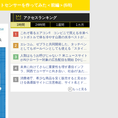
ポストセンサーを作ってみた＜前編＞
(6/8)
アクセスランキング
1時間
24時間
1週間
1カ月
これぞ着るエアコン!! コンビニで買える冷凍ペ
ットボトルで体を冷やす山善の水冷ベストがロ
ードバイクにちょうどいい【ぼっち・ざ・ろー
エレコム、ゼブラと共同開発した、タッチペン
ど！その14】【空いた時間でなにしてる？】
としてもボールペンとしても使える「スタイラ
スツーウェイ」発売 iPadにも紙にも、持ち替
人類はもうお呼びじゃない？ 米ニュースサイト
えずに書き込める
がAIクローラー対象の広告配信を開始【やじう
まWatch】
未来に向けてさらに重要性を増す通信インフ
ラ、関西でユーザーと向き合い、社会の“あたら
しい”を起動し続ける～オプテージ
消費者庁、希少な商品を安く販売すると見せか
ける偽通販サイトに注意喚起、サイト名とドメ
イン名を公表
もっと見る