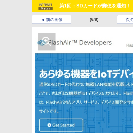
第1回：SDカードが郵便を通知！ 
(6/8)
前の画像
次