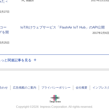
2017年2月23
PC Watch
みた＜
年2月27日
ルコー
IoT向けウェブサービス「FlashAir IoT Hub」のAPI公開
グを開
2017年2月6
年3月25日
もっと関連記事を見る
合わせ
広告掲載のご案内
プライバシーポリシー
会社概要
インプレス
Copyright ©
2026
Impress Corporation. All rights reserved.