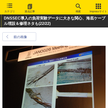
カテゴリ
過去記事
検索
Impressサイト
DNSSEC導入の負荷実験データに大きな関心、海底ケーブ
ル埋設＆修理ネタも
(22/22)
前の画像