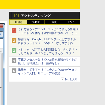
アクセスランキング
1時間
24時間
1週間
1カ月
これぞ着るエアコン!! コンビニで買える冷凍ペ
ットボトルで体を冷やす山善の水冷ベストがロ
ードバイクにちょうどいい【ぼっち・ざ・ろー
警察庁ら、Google、LINEヤフーなどデジタル
ど！その14】【空いた時間でなにしてる？】
広告プラットフォーム5社に「なりすまし詐欺
広告」対策強化を要請 著名人の写真や映像を
エレコム、ゼブラと共同開発した、タッチペン
使った投資詐欺などへの対策として
としてもボールペンとしても使える「スタイラ
スツーウェイ」発売 iPadにも紙にも、持ち替
不正アクセスを受けていた将棋連盟のサイトが
えずに書き込める
復旧、情報漏えいは「痕跡なし」
総務省、初学者向け「社会人のためのデータサ
イエンス入門」リニューアル開講
もっと見る