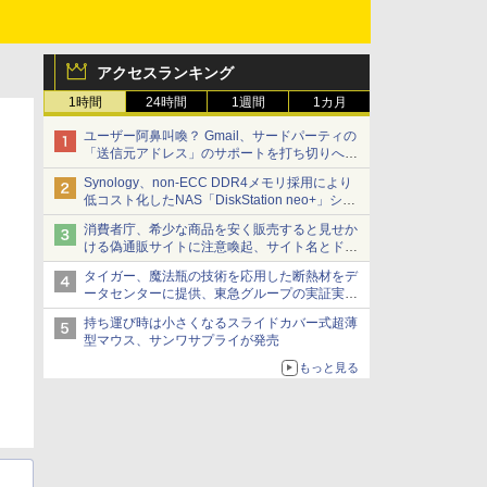
アクセスランキング
1時間
24時間
1週間
1カ月
ユーザー阿鼻叫喚？ Gmail、サードパーティの
「送信元アドレス」のサポートを打ち切りへ
【やじうまWatch】
Synology、non-ECC DDR4メモリ採用により
低コスト化したNAS「DiskStation neo+」シリ
ーズ 予算を抑えて導入でき、ECCメモリへの
消費者庁、希少な商品を安く販売すると見せか
アップグレードも可能
ける偽通販サイトに注意喚起、サイト名とドメ
イン名を公表
タイガー、魔法瓶の技術を応用した断熱材をデ
ータセンターに提供、東急グループの実証実験
で 「ステンレス密封真空断熱パネル TIVIP」
持ち運び時は小さくなるスライドカバー式超薄
型マウス、サンワサプライが発売
もっと見る