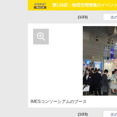
第138回：地理空間情報のイベント
(1/23)
次
IMESコンソーシアムのブース
(1/23)
次