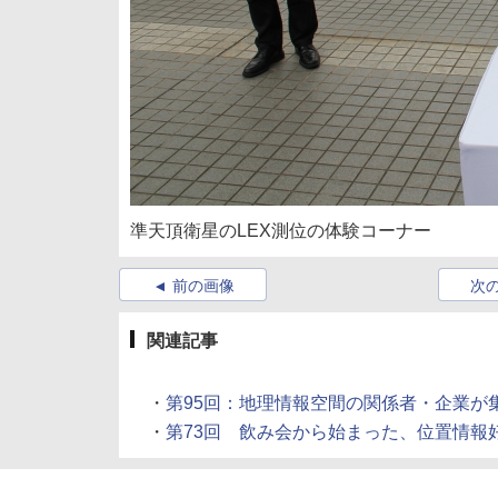
準天頂衛星のLEX測位の体験コーナー
前の画像
次
関連記事
・
第95回：地理情報空間の関係者・企業が集結！ 
・
第73回 飲み会から始まった、位置情報好きのサ