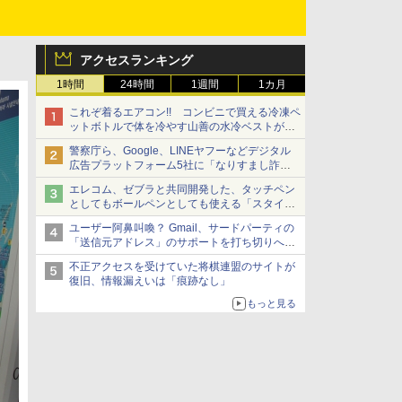
アクセスランキング
1時間
24時間
1週間
1カ月
これぞ着るエアコン!! コンビニで買える冷凍ペ
ットボトルで体を冷やす山善の水冷ベストがロ
ードバイクにちょうどいい【ぼっち・ざ・ろー
警察庁ら、Google、LINEヤフーなどデジタル
ど！その14】【空いた時間でなにしてる？】
広告プラットフォーム5社に「なりすまし詐欺
広告」対策強化を要請 著名人の写真や映像を
エレコム、ゼブラと共同開発した、タッチペン
使った投資詐欺などへの対策として
としてもボールペンとしても使える「スタイラ
スツーウェイ」発売 iPadにも紙にも、持ち替
ユーザー阿鼻叫喚？ Gmail、サードパーティの
えずに書き込める
「送信元アドレス」のサポートを打ち切りへ
【やじうまWatch】
不正アクセスを受けていた将棋連盟のサイトが
復旧、情報漏えいは「痕跡なし」
もっと見る