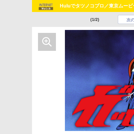
Huluでタツノコプロ／東京ムー
(1/2)
次