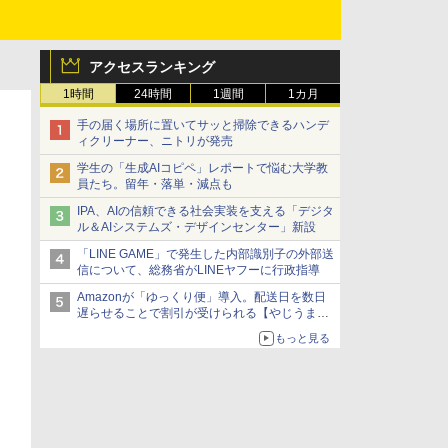
アクセスランキング
1時間
24時間
1週間
1カ月
手の届く場所に置いてサッと掃除できるハンデ
ィクリーナー、ニトリが発売
学生の「生成AIコピペ」レポートで悩む大学教
員たち。留年・落単・減点も
IPA、AIの信頼できる社会実装を支える「デジタ
ル＆AIシステムズ・デザインセンター」新設
「LINE GAME」で発生した内部識別子の外部送
信について、総務省がLINEヤフーに行政指導
Amazonが「ゆっくり便」導入。配送日を数日
遅らせることで割引が受けられる【やじうま
Watch】
もっと見る