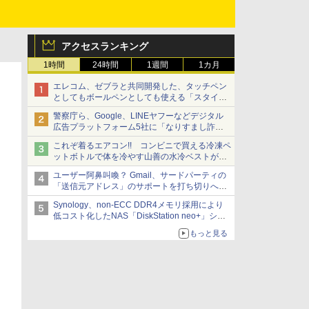
アクセスランキング
1時間
24時間
1週間
1カ月
エレコム、ゼブラと共同開発した、タッチペン
としてもボールペンとしても使える「スタイラ
スツーウェイ」発売 iPadにも紙にも、持ち替
警察庁ら、Google、LINEヤフーなどデジタル
えずに書き込める
広告プラットフォーム5社に「なりすまし詐欺
広告」対策強化を要請 著名人の写真や映像を
これぞ着るエアコン!! コンビニで買える冷凍ペ
使った投資詐欺などへの対策として
ットボトルで体を冷やす山善の水冷ベストがロ
ードバイクにちょうどいい【ぼっち・ざ・ろー
ユーザー阿鼻叫喚？ Gmail、サードパーティの
ど！その14】【空いた時間でなにしてる？】
「送信元アドレス」のサポートを打ち切りへ
【やじうまWatch】
Synology、non-ECC DDR4メモリ採用により
低コスト化したNAS「DiskStation neo+」シリ
ーズ 予算を抑えて導入でき、ECCメモリへの
もっと見る
アップグレードも可能