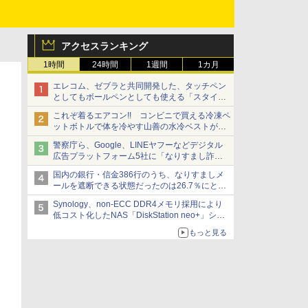
アクセスランキング
1時間
24時間
1週間
1カ月
エレコム、ゼブラと共同開発した、タッチペン
としてもボールペンとしても使える「スタイラ
スツーウェイ」発売 iPadにも紙にも、持ち替
これぞ着るエアコン!! コンビニで買える冷凍ペ
えずに書き込める
ットボトルで体を冷やす山善の水冷ベストがロ
ードバイクにちょうどいい【ぼっち・ざ・ろー
警察庁ら、Google、LINEヤフーなどデジタル
ど！その14】【空いた時間でなにしてる？】
広告プラットフォーム5社に「なりすまし詐欺
広告」対策強化を要請 著名人の写真や映像を
国内の銀行・信金386行のうち、なりすましメ
使った投資詐欺などへの対策として
ールを遮断できる状態だったのは26.7％にとど
まる～GMOブランドセキュリティ調査
Synology、non-ECC DDR4メモリ採用により
低コスト化したNAS「DiskStation neo+」シリ
ーズ 予算を抑えて導入でき、ECCメモリへの
もっと見る
アップグレードも可能