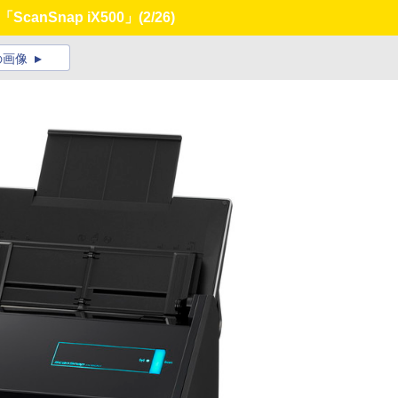
canSnap iX500」
(2/26)
の画像