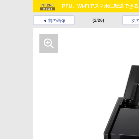
PFU、Wi-Fiでスマホに転送できる「S
(2/26)
前の画像
次