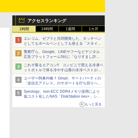
アクセスランキング
1時間
24時間
1週間
1カ月
エレコム、ゼブラと共同開発した、タッチペン
としてもボールペンとしても使える「スタイラ
スツーウェイ」発売 iPadにも紙にも、持ち替
警察庁ら、Google、LINEヤフーなどデジタル
えずに書き込める
広告プラットフォーム5社に「なりすまし詐欺
広告」対策強化を要請 著名人の写真や映像を
これぞ着るエアコン!! コンビニで買える冷凍ペ
使った投資詐欺などへの対策として
ットボトルで体を冷やす山善の水冷ベストがロ
ードバイクにちょうどいい【ぼっち・ざ・ろー
ユーザー阿鼻叫喚？ Gmail、サードパーティの
ど！その14】【空いた時間でなにしてる？】
「送信元アドレス」のサポートを打ち切りへ
【やじうまWatch】
Synology、non-ECC DDR4メモリ採用により
低コスト化したNAS「DiskStation neo+」シリ
ーズ 予算を抑えて導入でき、ECCメモリへの
もっと見る
アップグレードも可能