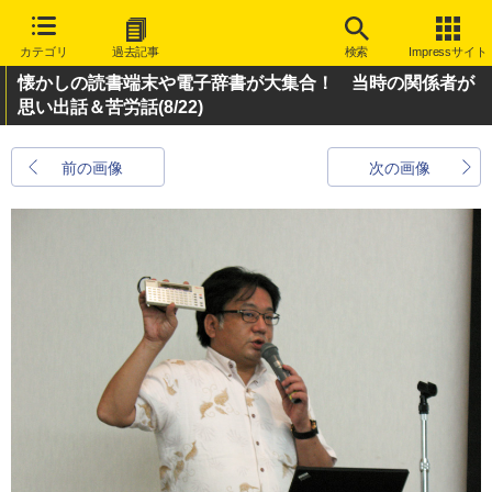
カテゴリ
過去記事
検索
Impressサイト
懐かしの読書端末や電子辞書が大集合！ 当時の関係者が
思い出話＆苦労話
(8/22)
前の画像
次の画像