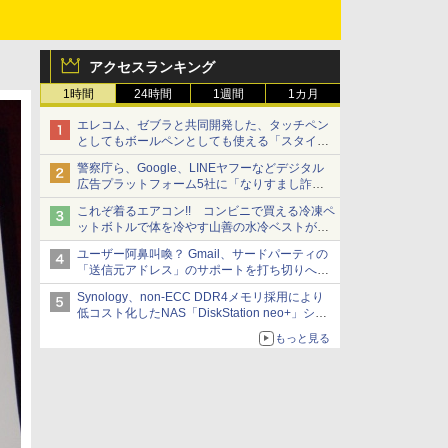
アクセスランキング
1時間
24時間
1週間
1カ月
エレコム、ゼブラと共同開発した、タッチペン
としてもボールペンとしても使える「スタイラ
スツーウェイ」発売 iPadにも紙にも、持ち替
警察庁ら、Google、LINEヤフーなどデジタル
えずに書き込める
広告プラットフォーム5社に「なりすまし詐欺
広告」対策強化を要請 著名人の写真や映像を
これぞ着るエアコン!! コンビニで買える冷凍ペ
使った投資詐欺などへの対策として
ットボトルで体を冷やす山善の水冷ベストがロ
ードバイクにちょうどいい【ぼっち・ざ・ろー
ユーザー阿鼻叫喚？ Gmail、サードパーティの
ど！その14】【空いた時間でなにしてる？】
「送信元アドレス」のサポートを打ち切りへ
【やじうまWatch】
Synology、non-ECC DDR4メモリ採用により
低コスト化したNAS「DiskStation neo+」シリ
ーズ 予算を抑えて導入でき、ECCメモリへの
もっと見る
アップグレードも可能