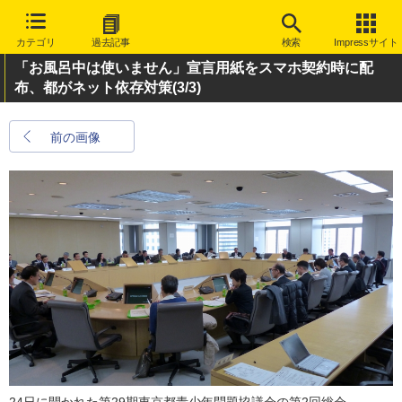
カテゴリ
過去記事
検索
Impressサイト
「お風呂中は使いません」宣言用紙をスマホ契約時に配
布、都がネット依存対策
(3/3)
前の画像