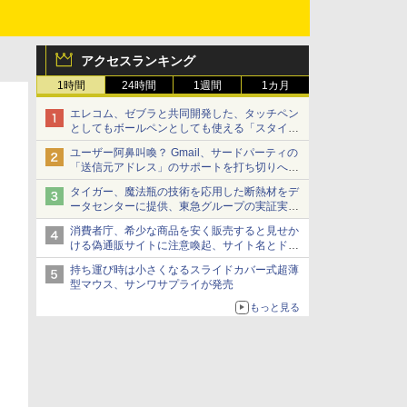
アクセスランキング
1時間
24時間
1週間
1カ月
エレコム、ゼブラと共同開発した、タッチペン
としてもボールペンとしても使える「スタイラ
スツーウェイ」発売 iPadにも紙にも、持ち替
ユーザー阿鼻叫喚？ Gmail、サードパーティの
えずに書き込める
「送信元アドレス」のサポートを打ち切りへ
【やじうまWatch】
タイガー、魔法瓶の技術を応用した断熱材をデ
ータセンターに提供、東急グループの実証実験
で 「ステンレス密封真空断熱パネル TIVIP」
消費者庁、希少な商品を安く販売すると見せか
ける偽通販サイトに注意喚起、サイト名とドメ
イン名を公表
持ち運び時は小さくなるスライドカバー式超薄
型マウス、サンワサプライが発売
もっと見る