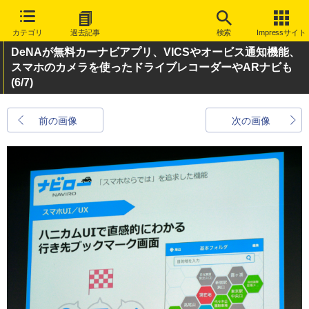
カテゴリ
過去記事
検索
Impressサイト
DeNAが無料カーナビアプリ、VICSやオービス通知機能、
スマホのカメラを使ったドライブレコーダーやARナビも
(6/7)
前の画像
次の画像