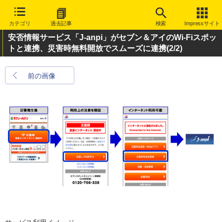
カテゴリ
過去記事
検索
Impressサイト
安否情報サービス「J-anpi」がセブン＆アイのWi-Fiスポッ
トと連携、災害時無料開放でスムーズに連携
(2/2)
前の画像