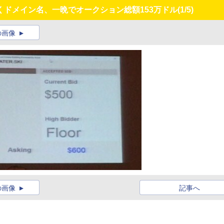
ドメイン名、一晩でオークション総額153万ドル
(1/5)
の画像
の画像
記事へ