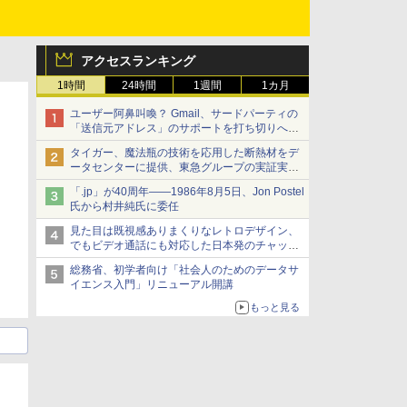
アクセスランキング
1時間
24時間
1週間
1カ月
ユーザー阿鼻叫喚？ Gmail、サードパーティの
「送信元アドレス」のサポートを打ち切りへ
【やじうまWatch】
タイガー、魔法瓶の技術を応用した断熱材をデ
ータセンターに提供、東急グループの実証実験
で 「ステンレス密封真空断熱パネル TIVIP」
「.jp」が40周年――1986年8月5日、Jon Postel
氏から村井純氏に委任
見た目は既視感ありまくりなレトロデザイン、
でもビデオ通話にも対応した日本発のチャット
アプリが登場【やじうまWatch】
総務省、初学者向け「社会人のためのデータサ
イエンス入門」リニューアル開講
もっと見る