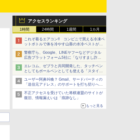
アクセスランキング
1時間
24時間
1週間
1カ月
これぞ着るエアコン!! コンビニで買える冷凍ペ
ットボトルで体を冷やす山善の水冷ベストがロ
ードバイクにちょうどいい【ぼっち・ざ・ろー
警察庁ら、Google、LINEヤフーなどデジタル
ど！その14】【空いた時間でなにしてる？】
広告プラットフォーム5社に「なりすまし詐欺
広告」対策強化を要請 著名人の写真や映像を
エレコム、ゼブラと共同開発した、タッチペン
使った投資詐欺などへの対策として
としてもボールペンとしても使える「スタイラ
スツーウェイ」発売 iPadにも紙にも、持ち替
ユーザー阿鼻叫喚？ Gmail、サードパーティの
えずに書き込める
「送信元アドレス」のサポートを打ち切りへ
【やじうまWatch】
不正アクセスを受けていた将棋連盟のサイトが
復旧、情報漏えいは「痕跡なし」
もっと見る