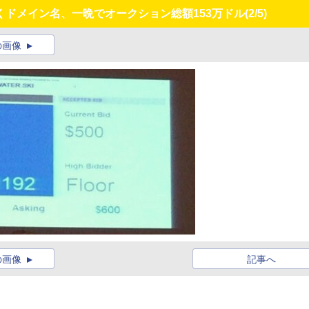
ドメイン名、一晩でオークション総額153万ドル
(2/5)
の画像
の画像
記事へ