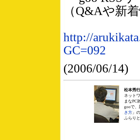
（Q&Aや新
http://arukikat
GC=092
(2006/06/14)
松本秀
ネット
まなPC
gooで
き方
」
ふらり