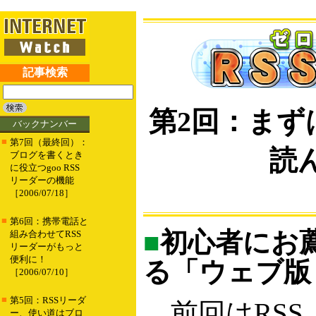
記事検索
第2回：まず
バックナンバー
■
第7回（最終回）：
読
ブログを書くとき
に役立つgoo RSS
リーダーの機能
［2006/07/18］
■
第6回：携帯電話と
■
初心者にお
組み合わせてRSS
リーダーがもっと
便利に！
る「ウェブ版 
［2006/07/10］
■
第5回：RSSリーダ
前回はRSS
ー、使い道はブロ