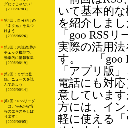
グだけじゃない！
いて基本的な
［2006/07/03］
を紹介しまし
■
第4回：自分だけの
「ネタ元」を見つ
けよう
「goo RS
［2006/06/26］
実際の活用法
■
第3回：未読管理や
チェック機能で、
す。 「goo
効率的に情報収集
［2006/06/19］
「アプリ版」
■
第2回：まずは登
電話にも対応
録。ニュースを読
んでみよう
［2006/06/14］
意しています
■
第1回：RSSリーダ
方には、イン
ーは、Webから情
報のエキスをしぼ
軽に使える「
り出す！
［2006/06/05］