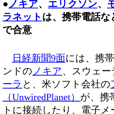
●
ノキア
、
エリクソン
、
ラネット
は、携帯電話な
で合意
日経新聞9面
には、携
ンドの
ノキア
、スウェー
ーラ
と、米ソフト会社の
（UnwiredPlanet）
が、携
トに接続したり、電子メ