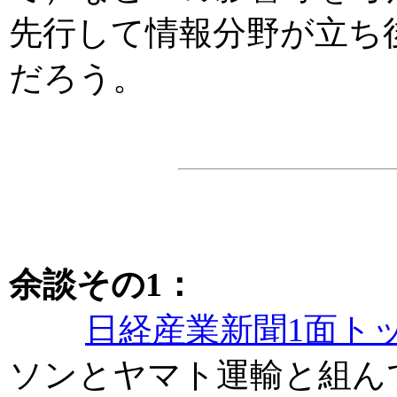
先行して情報分野が立ち
だろう。
余談その1：
日経産業新聞1面ト
ソンとヤマト運輸と組ん