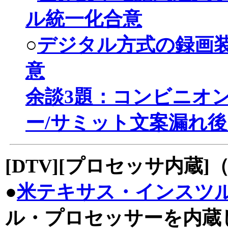
ル統一化合意
○
デジタル方式の録画
意
余談3題：コンビニオ
ー/サミット文案漏れ
[DTV][プロセッサ内蔵]
●
米テキサス・インスツ
ル・プロセッサーを内蔵