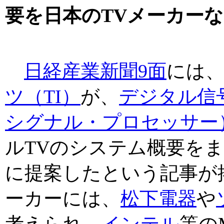
要を日本のTVメーカー
日経産業新聞9面
には
ツ（TI）
が、
デジタル信
シグナル・プロセッサー
ルTVのシステム概要をま
に提案したという記事が
ーカーには、
松下電器
や
考えられ、
インテル
等の