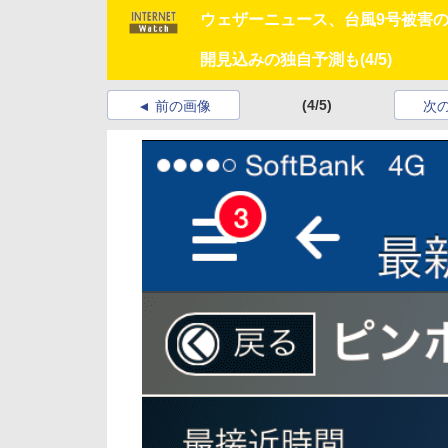
ウェザーニュース、台風9号被害
開見込みの独自予測も
(4/5)
(4/5)
前の画像
次