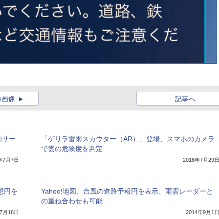
の画像
記事へ
知サー
「ゲリラ雷雨スカウター（AR）」登場、スマホのカメラ
で雲の危険度を判定
4年7月7日
2016年7月29
想円を
Yahoo!地図、台風の進路予報円を表示、雨雲レーダーと
の重ね合わせも可能
年7月16日
2014年9月1