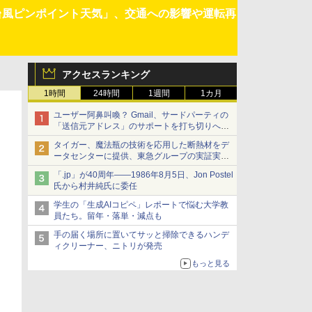
台風ピンポイント天気」、交通への影響や運転再
アクセスランキング
1時間
24時間
1週間
1カ月
ユーザー阿鼻叫喚？ Gmail、サードパーティの
「送信元アドレス」のサポートを打ち切りへ
【やじうまWatch】
タイガー、魔法瓶の技術を応用した断熱材をデ
ータセンターに提供、東急グループの実証実験
で 「ステンレス密封真空断熱パネル TIVIP」
「.jp」が40周年――1986年8月5日、Jon Postel
氏から村井純氏に委任
学生の「生成AIコピペ」レポートで悩む大学教
員たち。留年・落単・減点も
手の届く場所に置いてサッと掃除できるハンデ
ィクリーナー、ニトリが発売
もっと見る