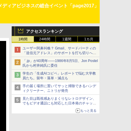
ィアビジネスの総合イベント「page2017」
アクセスランキング
1時間
24時間
1週間
1カ月
ユーザー阿鼻叫喚？ Gmail、サードパーティの
「送信元アドレス」のサポートを打ち切りへ
【やじうまWatch】
「.jp」が40周年――1986年8月5日、Jon Postel
氏から村井純氏に委任
学生の「生成AIコピペ」レポートで悩む大学教
員たち。留年・落単・減点も
手の届く場所に置いてサッと掃除できるハンデ
ィクリーナー、ニトリが発売
見た目は既視感ありまくりなレトロデザイン、
でもビデオ通話にも対応した日本発のチャット
アプリが登場【やじうまWatch】
もっと見る