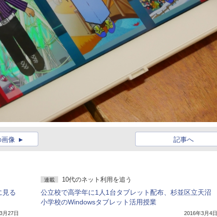
の画像
記事へ
10代のネット利用を追う
連載
に見る
公立校で高学年に1人1台タブレット配布、杉並区立天沼
小学校のWindowsタブレット活用授業
年3月27日
2016年3月4