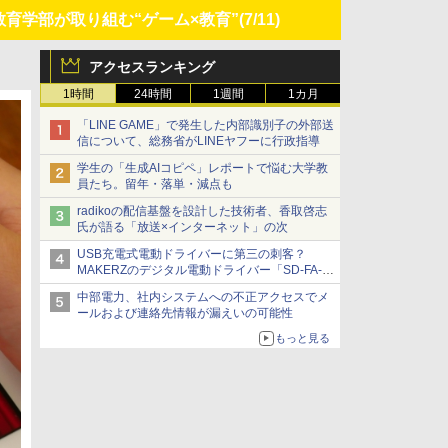
育学部が取り組む“ゲーム×教育”
(7/11)
アクセスランキング
1時間
24時間
1週間
1カ月
「LINE GAME」で発生した内部識別子の外部送
信について、総務省がLINEヤフーに行政指導
学生の「生成AIコピペ」レポートで悩む大学教
員たち。留年・落単・減点も
radikoの配信基盤を設計した技術者、香取啓志
氏が語る「放送×インターネット」の次
USB充電式電動ドライバーに第三の刺客？
MAKERZのデジタル電動ドライバー「SD-FA-
2000L」を、ベッセル、パナソニックと比較し
中部電力、社内システムへの不正アクセスでメ
てみた 【テレワークグッズ・ミニレビュー 第
ールおよび連絡先情報が漏えいの可能性
165回】
もっと見る