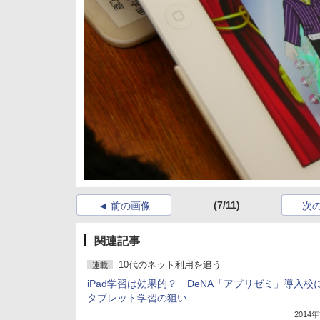
(7/11)
前の画像
次
関連記事
10代のネット利用を追う
連載
iPad学習は効果的？ DeNA「アプリゼミ」導入校
タブレット学習の狙い
2014