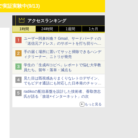
で実証実験中
(9/13)
アクセスランキング
1時間
24時間
1週間
1カ月
ユーザー阿鼻叫喚？ Gmail、サードパーティの
「送信元アドレス」のサポートを打ち切りへ
【やじうまWatch】
手の届く場所に置いてサッと掃除できるハンデ
ィクリーナー、ニトリが発売
学生の「生成AIコピペ」レポートで悩む大学教
員たち。留年・落単・減点も
見た目は既視感ありまくりなレトロデザイン、
でもビデオ通話にも対応した日本発のチャット
アプリが登場【やじうまWatch】
radikoの配信基盤を設計した技術者、香取啓志
氏が語る「放送×インターネット」の次
もっと見る