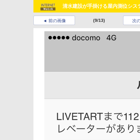
清水建設が手掛ける屋内測位シス
(9/13)
前の画像
次