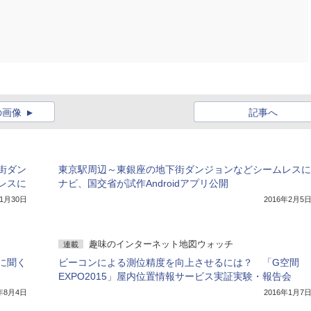
の画像
記事へ
街ダン
東京駅周辺～東銀座の地下街ダンジョンなどシームレスに
レスに
ナビ、国交省が試作Androidアプリ公開
11月30日
2016年2月5
趣味のインターネット地図ウォッチ
連載
に聞く
ビーコンによる測位精度を向上させるには？ 「G空間
EXPO2015」屋内位置情報サービス実証実験・報告会
6年8月4日
2016年1月7