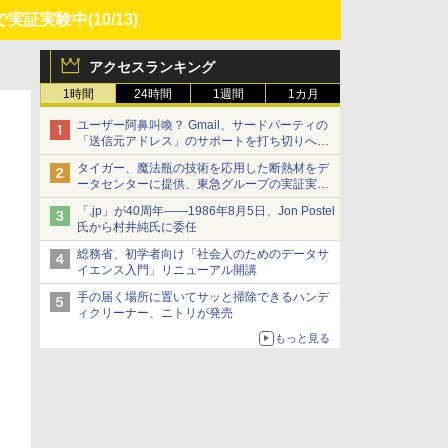
で実証実験中
(10/13)
アクセスランキング
1時間
24時間
1週間
1カ月
ユーザー阿鼻叫喚？ Gmail、サードパーティの
「送信元アドレス」のサポートを打ち切りへ
【やじうまWatch】
タイガー、魔法瓶の技術を応用した断熱材をデ
ータセンターに提供、東急グループの実証実験
で 「ステンレス密封真空断熱パネル TIVIP」
「.jp」が40周年――1986年8月5日、Jon Postel
氏から村井純氏に委任
総務省、初学者向け「社会人のためのデータサ
イエンス入門」リニューアル開講
手の届く場所に置いてサッと掃除できるハンデ
ィクリーナー、ニトリが発売
もっと見る