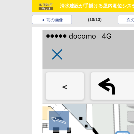
清水建設が手掛ける屋内測位シス
(10/13)
前の画像
次