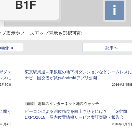
ップ表示やノースアップ表示も選択可能
の画像
記事へ
街ダン
東京駅周辺～東銀座の地下街ダンジョンなどシームレスに
レスに
ナビ、国交省が試作Androidアプリ公開
11月30日
2016年2月5
趣味のインターネット地図ウォッチ
連載
に聞く
ビーコンによる測位精度を向上させるには？ 「G空間
EXPO2015」屋内位置情報サービス実証実験・報告会
6年8月4日
2016年1月7