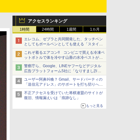
アクセスランキング
1時間
24時間
1週間
1カ月
エレコム、ゼブラと共同開発した、タッチペン
としてもボールペンとしても使える「スタイラ
スツーウェイ」発売 iPadにも紙にも、持ち替
これぞ着るエアコン!! コンビニで買える冷凍ペ
えずに書き込める
ットボトルで体を冷やす山善の水冷ベストがロ
ードバイクにちょうどいい【ぼっち・ざ・ろー
警察庁ら、Google、LINEヤフーなどデジタル
ど！その14】【空いた時間でなにしてる？】
広告プラットフォーム5社に「なりすまし詐欺
広告」対策強化を要請 著名人の写真や映像を
ユーザー阿鼻叫喚？ Gmail、サードパーティの
使った投資詐欺などへの対策として
「送信元アドレス」のサポートを打ち切りへ
【やじうまWatch】
不正アクセスを受けていた将棋連盟のサイトが
復旧、情報漏えいは「痕跡なし」
もっと見る