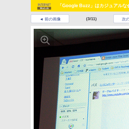
「Google Buzz」はカジュア
(3/11)
前の画像
次