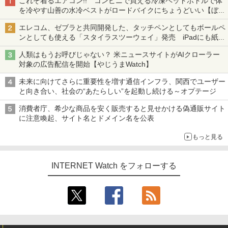
これぞ着るエアコン!! コンビニで買える冷凍ペットボトルで体
を冷やす山善の水冷ベストがロードバイクにちょうどいい【ぼっ
ち・ざ・ろーど！その14】【空いた時間でなにしてる？】
エレコム、ゼブラと共同開発した、タッチペンとしてもボールペ
ンとしても使える「スタイラスツーウェイ」発売 iPadにも紙に
も、持ち替えずに書き込める
人類はもうお呼びじゃない？ 米ニュースサイトがAIクローラー
対象の広告配信を開始【やじうまWatch】
未来に向けてさらに重要性を増す通信インフラ、関西でユーザー
と向き合い、社会の“あたらしい”を起動し続ける～オプテージ
消費者庁、希少な商品を安く販売すると見せかける偽通販サイト
に注意喚起、サイト名とドメイン名を公表
もっと見る
INTERNET Watch をフォローする