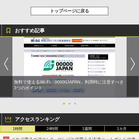
トップページに戻る
おすすめ記事
無料で使えるWi-Fi「00000JAPAN」利用時に注意すべき
3つのポイント
●
●
●
アクセスランキング
1時間
24時間
1週間
1カ月