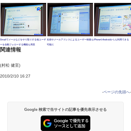
Gmailでメールなどをやり取りする他ユーザ
名前やメールアドレスによるユーザー検索も
iPhoneやAndroidからも利用できる
ーを自動フォローする機能も用意
可能だ
関連情報
(村松 健至)
2010/2/10 16:27
-
ページの先頭へ
-
Google 検索で当サイトの記事を優先表示させる