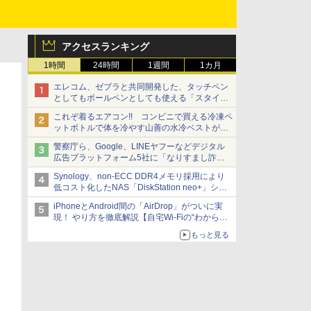
アクセスランキング
1時間
24時間
1週間
1カ月
エレコム、ゼブラと共同開発した、タッチペン
としてもボールペンとしても使える「スタイラ
スツーウェイ」発売 iPadにも紙にも、持ち替
これぞ着るエアコン!! コンビニで買える冷凍ペ
えずに書き込める
ットボトルで体を冷やす山善の水冷ベストがロ
ードバイクにちょうどいい【ぼっち・ざ・ろー
警察庁ら、Google、LINEヤフーなどデジタル
ど！その14】【空いた時間でなにしてる？】
広告プラットフォーム5社に「なりすまし詐欺
広告」対策強化を要請 著名人の写真や映像を
Synology、non-ECC DDR4メモリ採用により
使った投資詐欺などへの対策として
低コスト化したNAS「DiskStation neo+」シリ
ーズ 予算を抑えて導入でき、ECCメモリへの
iPhoneとAndroid間の「AirDrop」がついに実
アップグレードも可能
現！ やり方を徹底解説【自宅Wi-Fiの“わからな
い”をスッキリ！】
もっと見る