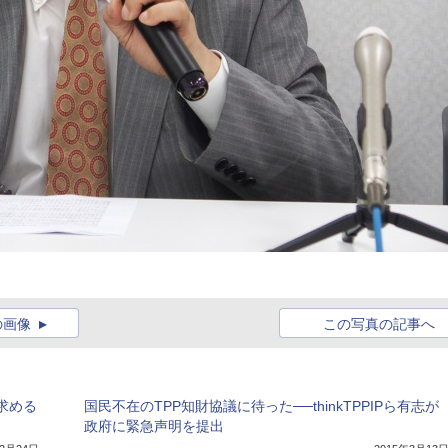
の画像
この写真の記事へ
を求める
国民不在のTPP知財協議に待った──thinkTPPIPら有志が
政府に緊急声明を提出