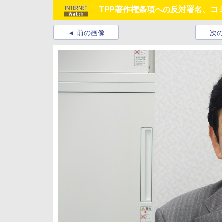
TPP著作権条項への反対署名、コ
前の画像
次