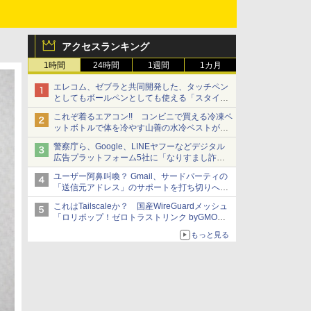
アクセスランキング
1時間
24時間
1週間
1カ月
エレコム、ゼブラと共同開発した、タッチペン
としてもボールペンとしても使える「スタイラ
スツーウェイ」発売 iPadにも紙にも、持ち替
これぞ着るエアコン!! コンビニで買える冷凍ペ
えずに書き込める
ットボトルで体を冷やす山善の水冷ベストがロ
ードバイクにちょうどいい【ぼっち・ざ・ろー
警察庁ら、Google、LINEヤフーなどデジタル
ど！その14】【空いた時間でなにしてる？】
広告プラットフォーム5社に「なりすまし詐欺
広告」対策強化を要請 著名人の写真や映像を
ユーザー阿鼻叫喚？ Gmail、サードパーティの
使った投資詐欺などへの対策として
「送信元アドレス」のサポートを打ち切りへ
【やじうまWatch】
これはTailscaleか？ 国産WireGuardメッシュ
「ロリポップ！ゼロトラストリンク byGMOペ
パボ」を実測で確かめた【イニシャルB】
もっと見る