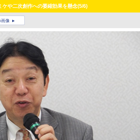
ミケや二次創作への萎縮効果を懸念
(5/6)
の画像