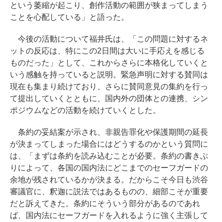
という萎縮が起こり、創作活動の範囲が狭まってしまう
ことを心配している」と語った。
今後の活動について福井氏は、「この問題に対するネ
ットの反応は、特にこの2日間は大いに手応えを感じる
ものだった」として、これからさらに本格化していくと
いう感触を持っていると説明。緊急声明に対する賛同は
現在も集まり続けており、さらに賛同意見の集約を行っ
て提出していくとともに、国内外の団体との連携、シン
ポジウムなどの活動を続けていくとした。
条約の妥結案が示され、非親告罪化や保護期間の延長
が決まってしまった場合にはどうするのかという質問に
は、「まずは条約を読み込むことが必要。条約の書きぶ
りによって、各国の国内法にどこまでのセーフガードの
余地が残されているかが決まる。だからこそ今日も渋谷
審議官に、釈迦に説法ではあるものの、細部こそが重要
だと訴えてきた。条約にそういう部分があるのであれ
ば、国内法にセーフガードを入れるように強く主張して