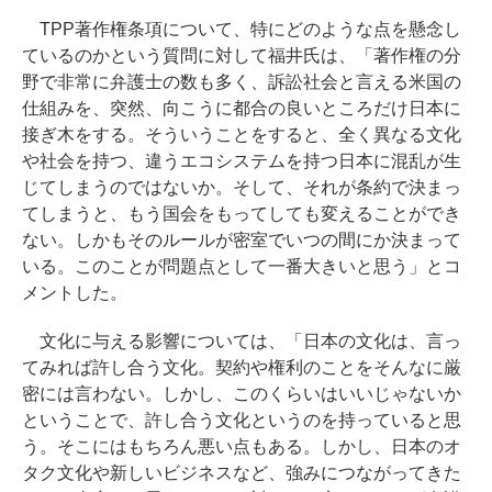
TPP著作権条項について、特にどのような点を懸念し
ているのかという質問に対して福井氏は、「著作権の分
野で非常に弁護士の数も多く、訴訟社会と言える米国の
仕組みを、突然、向こうに都合の良いところだけ日本に
接ぎ木をする。そういうことをすると、全く異なる文化
や社会を持つ、違うエコシステムを持つ日本に混乱が生
じてしまうのではないか。そして、それが条約で決まっ
てしまうと、もう国会をもってしても変えることができ
ない。しかもそのルールが密室でいつの間にか決まって
いる。このことが問題点として一番大きいと思う」とコ
メントした。
文化に与える影響については、「日本の文化は、言っ
てみれば許し合う文化。契約や権利のことをそんなに厳
密には言わない。しかし、このくらいはいいじゃないか
ということで、許し合う文化というのを持っていると思
う。そこにはもちろん悪い点もある。しかし、日本のオ
タク文化や新しいビジネスなど、強みにつながってきた