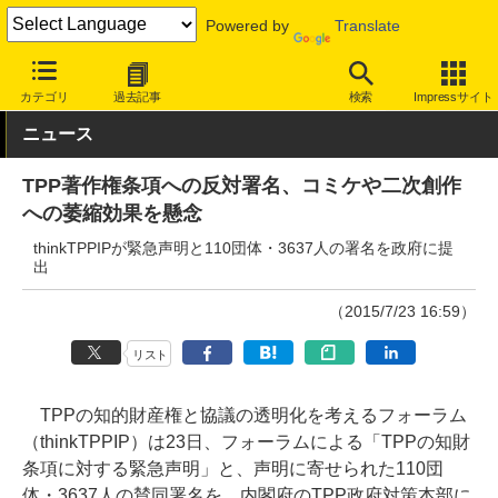
Powered by
Translate
INTERNET Watch
トピック
業界動向
著作権
カテゴリ
過去記事
検索
Impressサイト
ニュース
TPP著作権条項への反対署名、コミケや二次創作
への萎縮効果を懸念
thinkTPPIPが緊急声明と110団体・3637人の署名を政府に提
出
（2015/7/23 16:59）
リスト
TPPの知的財産権と協議の透明化を考えるフォーラム
（thinkTPPIP）は23日、フォーラムによる「TPPの知財
条項に対する緊急声明」と、声明に寄せられた110団
体・3637人の賛同署名を、内閣府のTPP政府対策本部に