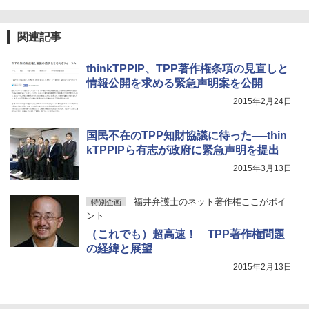
関連記事
thinkTPPIP、TPP著作権条項の見直しと
情報公開を求める緊急声明案を公開
2015年2月24日
国民不在のTPP知財協議に待った──thin
kTPPIPら有志が政府に緊急声明を提出
2015年3月13日
福井弁護士のネット著作権ここがポイ
特別企画
ント
（これでも）超高速！ TPP著作権問題
の経緯と展望
2015年2月13日