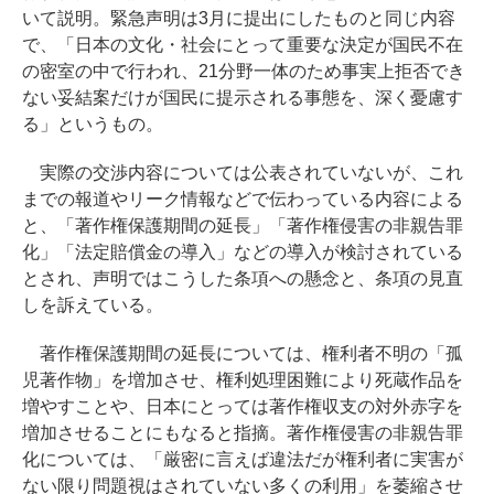
いて説明。緊急声明は3月に提出にしたものと同じ内容
で、「日本の文化・社会にとって重要な決定が国民不在
の密室の中で行われ、21分野一体のため事実上拒否でき
ない妥結案だけが国民に提示される事態を、深く憂慮す
る」というもの。
実際の交渉内容については公表されていないが、これ
までの報道やリーク情報などで伝わっている内容による
と、「著作権保護期間の延長」「著作権侵害の非親告罪
化」「法定賠償金の導入」などの導入が検討されている
とされ、声明ではこうした条項への懸念と、条項の見直
しを訴えている。
著作権保護期間の延長については、権利者不明の「孤
児著作物」を増加させ、権利処理困難により死蔵作品を
増やすことや、日本にとっては著作権収支の対外赤字を
増加させることにもなると指摘。著作権侵害の非親告罪
化については、「厳密に言えば違法だが権利者に実害が
ない限り問題視はされていない多くの利用」を萎縮させ