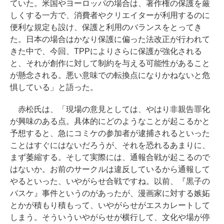
ていた。米国やヨーロッパの場合は、著作権の保護を厳
しくする一方で、消費者やクリエイターが利用するのに
便利な規定も設け、保護と利用のバランスをとってき
た。日本の場合はかなり保護に偏った法改正が行われて
きた中で、今回、TPPによりさらに保護が強化される
と、それが創作に対して制約を与える可能性があること
が懸念される。悪い意味での転換点になりかねないと危
惧している」と語った。
赤松氏は、「現場の意見としては、やはり非親告罪化
が興味のある点。具体的にどのようなことが起こるかと
予想すると、急にコミケの参加者が逮捕されるといった
ことはすぐにはないだろうが、それを恐れるあまりに、
まず萎縮する。そして実際には、通報合戦が起こるので
はないか。お前のサークルは違反しているから通報して
やるといった、いやがらせ合戦ですね。以前、『黒子の
バスケ』事件というのがあったが、漫画家に対する嫉妬
とかが積もり積もって、いやがらせがエスカレートして
しまう。そういういやがらせが横行して、文化や場が停