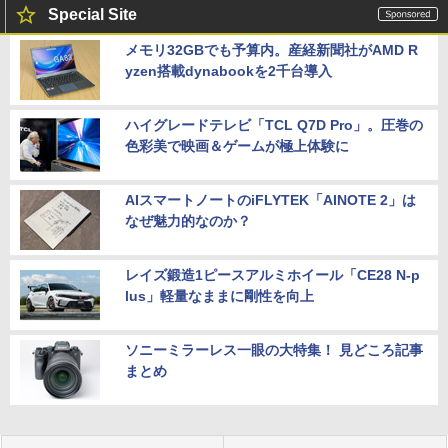
Special Site
メモリ32GBでも予算内。産経新聞社がAMD R
yzen搭載dynabookを2千台導入
ハイグレードテレビ「TCL Q7D Pro」。圧巻の
色彩美で映画＆ゲームが極上体験に
AIスマートノートのiFLYTEK「AINOTE 2」は
なぜ魅力的なのか？
レイズ鍛造1ピースアルミホイール「CE28 N-p
lus」軽量なままに剛性を向上
ソニーミラーレス一眼の大特集！ 見どころ記事
まとめ