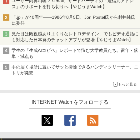
ユーザー阿鼻叫喚？ Gmail、サードパーティの「送信元アドレ
ス」のサポートを打ち切りへ【やじうまWatch】
「.jp」が40周年――1986年8月5日、Jon Postel氏から村井純氏
に委任
見た目は既視感ありまくりなレトロデザイン、でもビデオ通話に
も対応した日本発のチャットアプリが登場【やじうまWatch】
学生の「生成AIコピペ」レポートで悩む大学教員たち。留年・落
単・減点も
手の届く場所に置いてサッと掃除できるハンディクリーナー、ニ
トリが発売
もっと見る
INTERNET Watch をフォローする