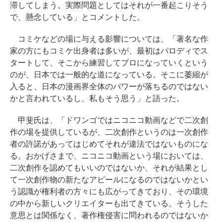
滞してしまう。実際問題としてはそれが一番起こりそう
で、懸念している」とコメントした。
コミケなどの場に与える影響については、「著名な作
家の方にもコミケ出身者は多いが、最初はパロディでス
タートして、そこから練習してプロになっていくという
のが、日本では一般的な道になっている。そこに萎縮が
入ると、日本の漫画界全体のパワーが落ちるのではない
かと言われているし、私もそう思う」と語った。
甲斐氏は、「ドワンゴではニコニコ動画などで二次創
作の場を提供しているが、二次創作というのは一次創作
者の許諾があってはじめてそれが違法ではないものにな
る。おかげさまで、ニコニコ動画という場においては、
二次創作を認めてもいいのではないか、それが結果とし
て一次創作物の新たなアピールになるのではないかとい
う認識が権利者の方々にも広がってきており、その環境
の中から新しいクリエイターも出てきている。そうした
意思とは関係なく、著作権侵害に問われるのではないか