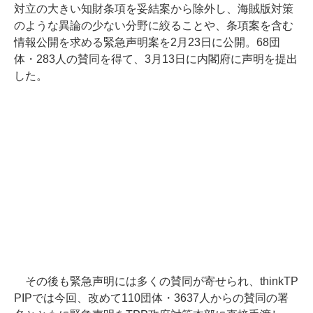
対立の大きい知財条項を妥結案から除外し、海賊版対策
のような異論の少ない分野に絞ることや、条項案を含む
情報公開を求める緊急声明案を2月23日に公開。68団
体・283人の賛同を得て、3月13日に内閣府に声明を提出
した。
その後も緊急声明には多くの賛同が寄せられ、thinkTP
PIPでは今回、改めて110団体・3637人からの賛同の署