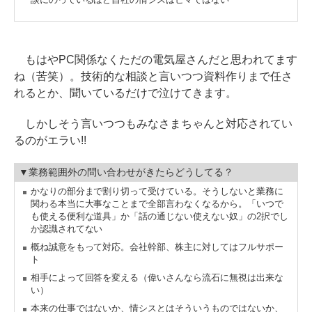
談にのっているほど自社の情シスはヒマではない
もはやPC関係なくただの電気屋さんだと思われてます
ね（苦笑）。技術的な相談と言いつつ資料作りまで任さ
れるとか、聞いているだけで泣けてきます。
しかしそう言いつつもみなさまちゃんと対応されてい
るのがエラい!!
▼業務範囲外の問い合わせがきたらどうしてる？
かなりの部分まで割り切って受けている。そうしないと業務に
関わる本当に大事なことまで全部言わなくなるから。「いつで
も使える便利な道具」か「話の通じない使えない奴」の2択でし
か認識されてない
概ね誠意をもって対応。会社幹部、株主に対してはフルサポー
ト
相手によって回答を変える（偉いさんなら流石に無視は出来な
い）
本来の仕事ではないか、情シスとはそういうものではないか、