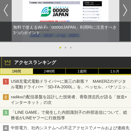
無料で使えるWi-Fi「00000JAPAN」利用時に注意すべき
3つのポイント
●
●
●
アクセスランキング
1時間
24時間
1週間
1カ月
USB充電式電動ドライバーに第三の刺客？ MAKERZのデジタ
ル電動ドライバー「SD-FA-2000L」を、ベッセル、パナソニッ
クと比較してみた 【テレワークグッズ・ミニレビュー 第165
radikoの配信基盤を設計した技術者、香取啓志氏が語る「放送×
回】
インターネット」の次
「LINE GAME」で発生した内部識別子の外部送信について、総
務省がLINEヤフーに行政指導
中部電力、社内システムへの不正アクセスでメールおよび連絡先