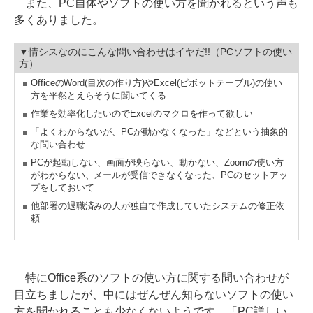
また、PC自体やソフトの使い方を聞かれるという声も
多くありました。
▼情シスなのにこんな問い合わせはイヤだ!!（PCソフトの使い
方）
OfficeのWord(目次の作り方)やExcel(ピボットテーブル)の使い
方を平然とえらそうに聞いてくる
作業を効率化したいのでExcelのマクロを作って欲しい
「よくわからないが、PCが動かなくなった」などという抽象的
な問い合わせ
PCが起動しない、画面が映らない、動かない、Zoomの使い方
がわからない、メールが受信できなくなった、PCのセットアッ
プをしておいて
他部署の退職済みの人が独自で作成していたシステムの修正依
頼
特にOffice系のソフトの使い方に関する問い合わせが
目立ちましたが、中にはぜんぜん知らないソフトの使い
方を聞かれることも少なくないようです。「PC詳しい