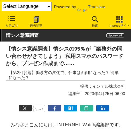
Powered by
Translate
INTERNET Watch
トピック
仕事/働き方
テレワーク
カテゴリ
過去記事
検索
Impressサイト
情シス意識調査
【情シス意識調査】情シスの95％が「業務外の問
い合わせがきてしまう」 私用スマホのパスワード
から、プレゼン作成まで……
【第2回お題】働き方の変化で、仕事は面倒になった？ 簡単
になった？
提供：
インテル株式会社
編集部
2023年4月25日 06:00
リスト
みなさまこんにちは。INTERNET Watch編集部です。