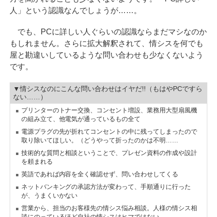
人」という認識なんでしょうが……。
でも、PCに詳しい人ぐらいの認識ならまだマシなのか
もしれません。さらに拡大解釈されて、情シスを何でも
屋と勘違いしているような問い合わせも少なくないよう
です。
▼情シスなのにこんな問い合わせはイヤだ!!（もはやPCですら
ない……）
プリンターのトナー交換、コンセント増設、業務用大型扇風機
の組み立て、他電気が通っているもの全て
電源プラグの先が折れてコンセントの中に残ってしまったので
取り除いてほしい。（どうやって折ったのかは不明……
技術的な質問と相談ということで、プレゼン資料の作成や設計
を頼まれる
英語であれば内容を全く確認せず、問い合わせしてくる
ネットバンキングの承認方法が変わって、手順通りに行った
が、うまくいかない
営業から、担当のお客様先の情シス悩み相談。人様の情シス相