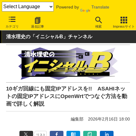
Powered by
Translate
INTERNET Watch
トピック
法人向け
通信回線
カテゴリ
過去記事
検索
Impressサイト
清水理史の「イニシャルB」チャンネル
10ギガ回線にも固定IPアドレスを!! ASAHIネッ
トの固定IPアドレスにOpenWrtでつなぐ方法を動
画で詳しく解説
編集部
2026年2月16日 18:00
リスト