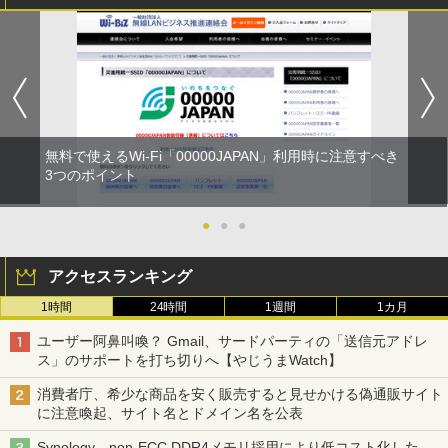
無料で使えるWi-Fi「00000JAPAN」利用時に注意すべき
3つのポイント
●
●
●
アクセスランキング
1時間
24時間
1週間
1カ月
ユーザー阿鼻叫喚？ Gmail、サードパーティの「送信元アドレ
ス」のサポートを打ち切りへ【やじうまWatch】
消費者庁、希少な商品を安く販売すると見せかける偽通販サイト
に注意喚起、サイト名とドメイン名を公表
Synology、non-ECC DDR4メモリ採用により低コスト化した