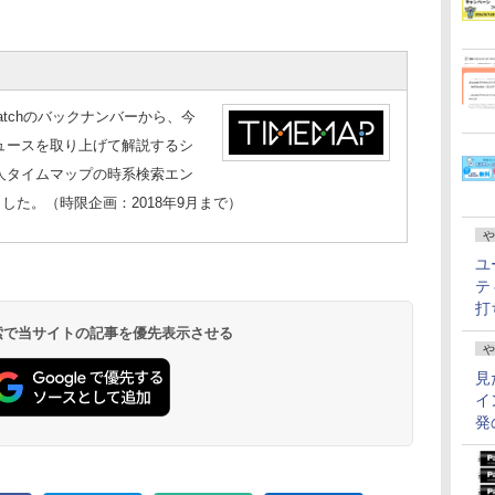
 Watchのバックナンバーから、今
ュースを取り上げて解説するシ
人タイムマップの時系検索エン
した。（時限企画：2018年9月まで）
や
ユ
テ
打
 検索で当サイトの記事を優先表示させる
や
見
イ
発