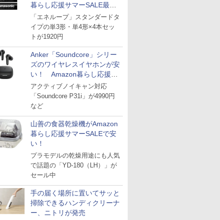
暮らし応援サマーSALE最終
日
「エネループ」スタンダードタ
イプの単3形・単4形×4本セッ
トが1920円
Anker「Soundcore」シリー
ズのワイヤレスイヤホンが安
い！ Amazon暮らし応援サ
マーSALE
アクティブノイキャン対応
「Soundcore P31i」が4990円
など
山善の食器乾燥機がAmazon
暮らし応援サマーSALEで安
い！
プラモデルの乾燥用途にも人気
で話題の「YD-180（LH）」が
セール中
手の届く場所に置いてサッと
掃除できるハンディクリーナ
ー、ニトリが発売