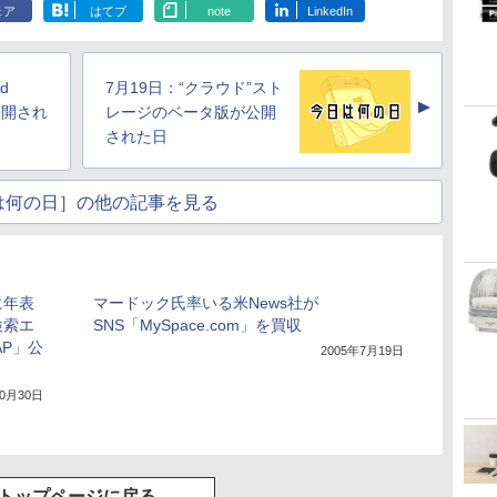
ェア
はてブ
note
LinkedIn
d
7月19日：“クラウド”スト
▲
公開され
レージのベータ版が公開
された日
は何の日］の他の記事を見る
に年表
マードック氏率いる米News社が
検索エ
SNS「MySpace.com」を買収
AP」公
2005年7月19日
10月30日
トップページに戻る