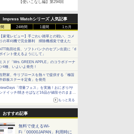
【使いこなし編】第294回
Impress Watchシリーズ 人気記事
時間
24時間
1週間
1カ月
【家電レビュー】手ごわい雑草との戦い、コメ
リの草刈機で完全勝利 掃除機感覚で使えた
NTT島田社長、ソフトバンクのセブン出資に「d
ポイント使えるようにして」
ミスド「Mrs. GREEN APPLE」のコラボドーナ
ツ4種、いよいよ発売！
吉野家、牛リブロースを熱々で提供する「極旨
牛鉄板ステーキ定食」を発売
NewDays「増量フェス」を実施！おにぎり/サ
ンドイッチ/焼きそばなど16品が値段そのままで
ボリュームアップ
もっと見る
おすすめ記事
無料で使えるWi-
Fi「00000JAPAN」利用時に