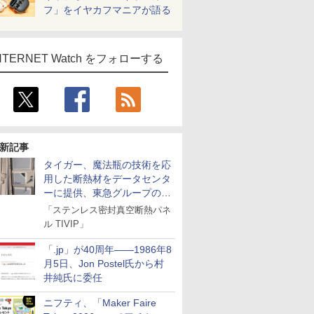
フ」をイヤカフマニアが語る
NTERNET Watch をフォローする
新記事
タイガー、魔法瓶の技術を応
用した断熱材をデータセンタ
ーに提供、東急グループの実
証実験で
「ステンレス密封真空断熱パネ
ル TIVIP」
「.jp」が40周年――1986年8
月5日、Jon Postel氏から村
井純氏に委任
ニフティ、「Maker Faire