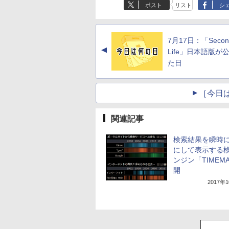
ポスト
リスト
シ
7月17日：「Secon
▲
Life」日本語版が
た日
［今日
関連記事
検索結果を瞬時
にして表示する
ンジン「TIMEM
開
2017年