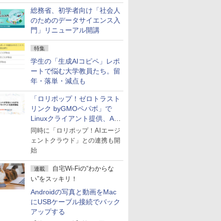
総務省、初学者向け「社会人
のためのデータサイエンス入
門」リニューアル開講
特集
学生の「生成AIコピペ」レポ
ートで悩む大学教員たち。留
年・落単・減点も
「ロリポップ！ゼロトラスト
リンク byGMOペパボ」で
Linuxクライアント提供、AI
エージェントの接続が容易に
同時に「ロリポップ！AIエージ
ェントクラウド」との連携も開
始
自宅Wi-Fiの“わからな
連載
い”をスッキリ！
Androidの写真と動画をMac
にUSBケーブル接続でバック
アップする