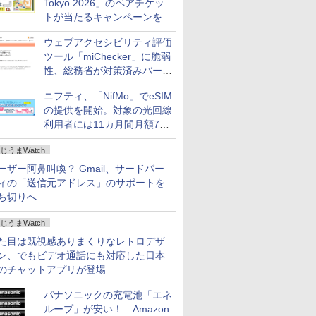
Tokyo 2026」のペアチケッ
トが当たるキャンペーンをX
で実施。8月16日まで
ウェブアクセシビリティ評価
ツール「miChecker」に脆弱
性、総務省が対策済みバージ
ョンへの更新を呼び掛け
ニフティ、「NifMo」でeSIM
の提供を開始。対象の光回線
利用者には11カ月間月額770
円割引のキャンペーン
じうまWatch
ーザー阿鼻叫喚？ Gmail、サードパー
ィの「送信元アドレス」のサポートを
ち切りへ
じうまWatch
た目は既視感ありまくりなレトロデザ
ン、でもビデオ通話にも対応した日本
のチャットアプリが登場
パナソニックの充電池「エネ
ループ」が安い！ Amazon