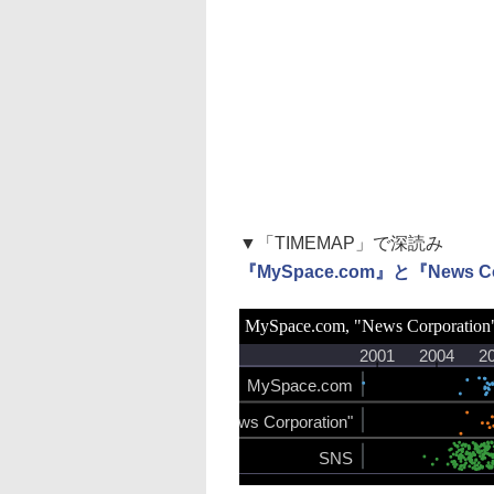
▼「TIMEMAP」で深読み
『MySpace.com』と『News 