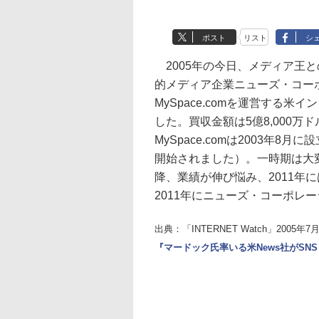
ポスト
リスト
シ
2005年の今日、メディア王
的メディア企業ニューズ・コー
MySpace.comを運営する
した。買収金額は5億8,000万
MySpace.comは2003年8
開始されました）。一時期は大変
降、業績が伸び悩み、2011年
2011年にニューズ・コーポレ
出典：「INTERNET Watch」2005年
『マードック氏率いる米News社がSNS「