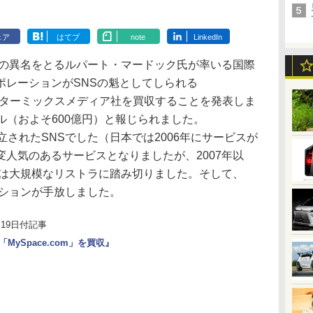
ェア
はてブ
note
LinkedIn
との異名をとるルパート・マードック氏が率いる国際
ポレーションがSNSの魁としてしられる
米インターミックスメディア社を買収することを発表しま
ドル（およそ600億円）と報じられました。
月に設立されたSNSでした（日本では2006年にサービスが
人気のあるサービスとなりましたが、2007年以
には大規模なリストラに踏み切りました。そして、
ーションが手放しました。
7月19日付記事
MySpace.com」を買収』