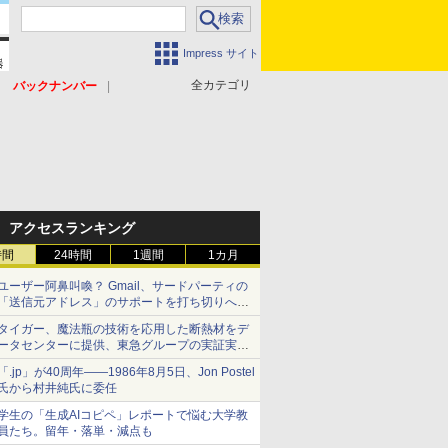
Impress サイト
全カテゴリ
バックナンバー
アクセスランキング
時間
24時間
1週間
1カ月
ユーザー阿鼻叫喚？ Gmail、サードパーティの
「送信元アドレス」のサポートを打ち切りへ
【やじうまWatch】
タイガー、魔法瓶の技術を応用した断熱材をデ
ータセンターに提供、東急グループの実証実験
で 「ステンレス密封真空断熱パネル TIVIP」
「.jp」が40周年――1986年8月5日、Jon Postel
氏から村井純氏に委任
学生の「生成AIコピペ」レポートで悩む大学教
員たち。留年・落単・減点も