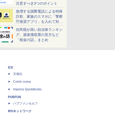
注意すべき3つのポイント
急増する国際電話による特殊
詐欺、家族のスマホに「警察
庁推奨アプリ」を入れて対策
しよう！
住民税が高い自治体ランキン
グ、源泉徴収票の見方など
「税金の話」まとめ
ICE
天海社
ス
Comic curea
impress QuickBooks
PUBFUN
パブファンセルフ
IPGネットワーク