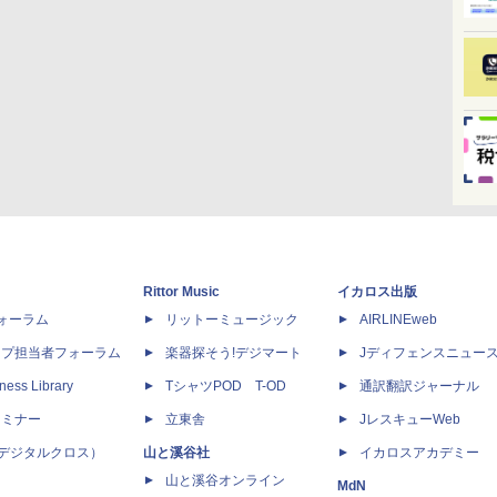
Rittor Music
イカロス出版
dフォーラム
リットーミュージック
AIRLINEweb
ップ担当者フォーラム
楽器探そう!デジマート
Jディフェンスニュー
ness Library
TシャツPOD T-OD
通訳翻訳ジャーナル
セミナー
立東舎
JレスキューWeb
 X（デジタルクロス）
山と溪谷社
イカロスアカデミー
山と溪谷オンライン
MdN