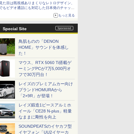
見た目は既視感ありまくりなレトロデザイン、
でもビデオ通話にも対応した日本発のチャット
アプリが登場【やじうまWatch】
もっと見る
Special Site
鳥肌ものの「DENON
HOME」サウンドを体感し
た！
マウス、RTX 5060 Ti搭載ゲ
ーミングPCが7万5,000円オ
フで30万円台！
レイズのプレミアムカー向け
ブランドHOMURAから
「2×9R」が登場！
レイズ鍛造1ピースアルミホ
イール「CE28 N-plus」軽量
なままに剛性を向上
SOUNDPEATSのイヤカフ型
イヤフォン「UU2イヤーカ