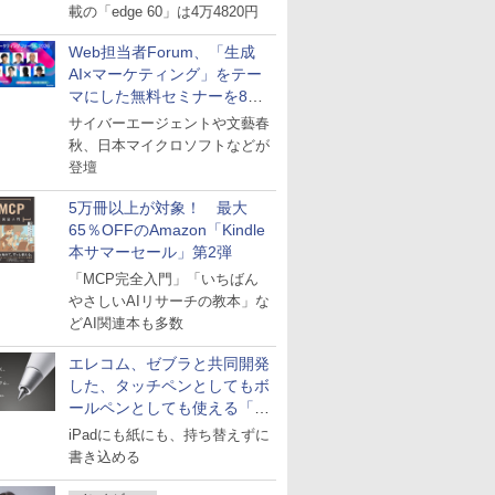
載の「edge 60」は4万4820円
Web担当者Forum、「生成
AI×マーケティング」をテー
マにした無料セミナーを8月
27日にオンライン開催
サイバーエージェントや文藝春
秋、日本マイクロソフトなどが
登壇
5万冊以上が対象！ 最大
65％OFFのAmazon「Kindle
本サマーセール」第2弾
「MCP完全入門」「いちばん
やさしいAIリサーチの教本」な
どAI関連本も多数
エレコム、ゼブラと共同開発
した、タッチペンとしてもボ
ールペンとしても使える「ス
タイラスツーウェイ」発売
iPadにも紙にも、持ち替えずに
書き込める