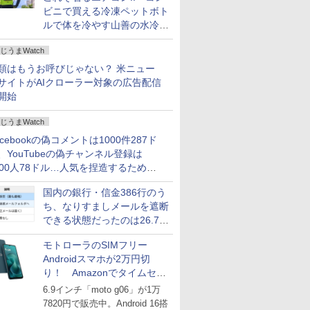
ビニで買える冷凍ペットボト
ルで体を冷やす山善の水冷ベ
ストがロードバイクにちょう
じうまWatch
どいい【ぼっち・ざ・ろー
ど！その14】
類はもうお呼びじゃない？ 米ニュー
サイトがAIクローラー対象の広告配信
開始
じうまWatch
acebookの偽コメントは1000件287ド
、YouTubeの偽チャンネル登録は
000人78ドル…人気を捏造するための
格リストが公開中
国内の銀行・信金386行のう
ち、なりすましメールを遮断
できる状態だったのは26.7％
にとどまる～GMOブランド
モトローラのSIMフリー
セキュリティ調査
Androidスマホが2万円切
り！ Amazonでタイムセー
ル
6.9インチ「moto g06」が1万
7820円で販売中。Android 16搭