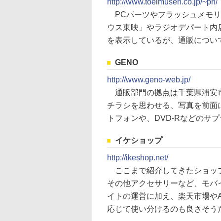
http://www.toeimusen.co.jp/~ph/
PCパーツやフラッシュメモリ
ウス東映」やラジオデパート内
を表示しているが、通販につい
GENO
http://www.geno-web.jp/
通販部門の拠点は千葉県浦安市
チラシを思わせる、写真を前面
トフォンや、DVD-Rなどのサ
イケショップ
http://ikeshop.net/
ここまで紹介してきたショップ
その他アクセサリーなど、モバ
イトの運営に加え、楽天市場やAm
応じて使い分けるのも良さそう