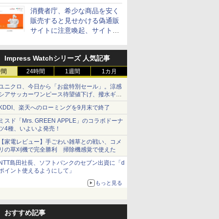
消費者庁、希少な商品を安く
販売すると見せかける偽通販
サイトに注意喚起、サイト名
とドメイン名を公表
Impress Watchシリーズ 人気記事
時間
24時間
1週間
1カ月
ユニクロ、今日から「お盆特別セール」。涼感
シアサッカーワンピース待望値下げ、撥水ギア
ショーツは1990円に
KDDI、楽天へのローミングを9月末で終了
ミスド「Mrs. GREEN APPLE」のコラボドーナ
ツ4種、いよいよ発売！
【家電レビュー】手ごわい雑草との戦い、コメ
リの草刈機で完全勝利 掃除機感覚で使えた
NTT島田社長、ソフトバンクのセブン出資に「d
ポイント使えるようにして」
もっと見る
おすすめ記事