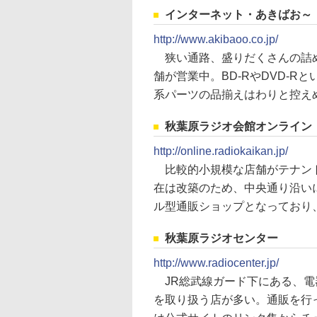
インターネット・あきばお～
http://www.akibaoo.co.jp/
狭い通路、盛りだくさんの詰め
舗が営業中。BD-RやDVD-
系パーツの品揃えはわりと控え
秋葉原ラジオ会館オンライン
http://online.radiokaikan.jp/
比較的小規模な店舗がテナント
在は改築のため、中央通り沿い
ル型通販ショップとなっており
秋葉原ラジオセンター
http://www.radiocenter.jp/
JR総武線ガード下にある、電
を取り扱う店が多い。通販を行