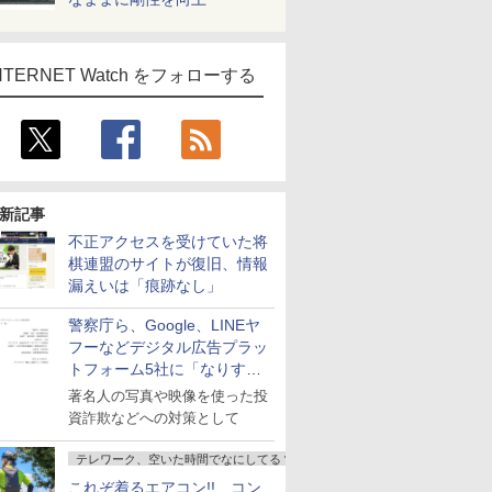
NTERNET Watch をフォローする
新記事
不正アクセスを受けていた将
棋連盟のサイトが復旧、情報
漏えいは「痕跡なし」
警察庁ら、Google、LINEヤ
フーなどデジタル広告プラッ
トフォーム5社に「なりすま
し詐欺広告」対策強化を要請
著名人の写真や映像を使った投
資詐欺などへの対策として
テレワーク、空いた時間でなにしてる？
これぞ着るエアコン!! コン