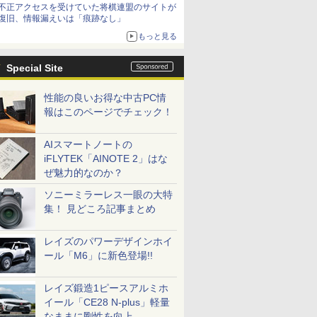
不正アクセスを受けていた将棋連盟のサイトが
復旧、情報漏えいは「痕跡なし」
もっと見る
Special Site
性能の良いお得な中古PC情
報はこのページでチェック！
AIスマートノートの
iFLYTEK「AINOTE 2」はな
ぜ魅力的なのか？
ソニーミラーレス一眼の大特
集！ 見どころ記事まとめ
レイズのパワーデザインホイ
ール「M6」に新色登場!!
レイズ鍛造1ピースアルミホ
イール「CE28 N-plus」軽量
なままに剛性を向上