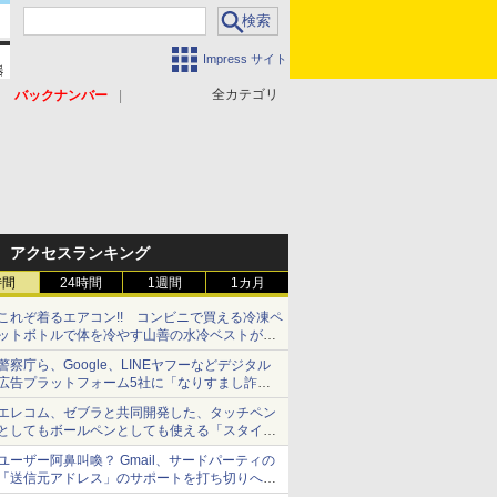
Impress サイト
全カテゴリ
バックナンバー
アクセスランキング
時間
24時間
1週間
1カ月
これぞ着るエアコン!! コンビニで買える冷凍ペ
ットボトルで体を冷やす山善の水冷ベストがロ
ードバイクにちょうどいい【ぼっち・ざ・ろー
警察庁ら、Google、LINEヤフーなどデジタル
ど！その14】【空いた時間でなにしてる？】
広告プラットフォーム5社に「なりすまし詐欺
広告」対策強化を要請 著名人の写真や映像を
エレコム、ゼブラと共同開発した、タッチペン
使った投資詐欺などへの対策として
としてもボールペンとしても使える「スタイラ
スツーウェイ」発売 iPadにも紙にも、持ち替
ユーザー阿鼻叫喚？ Gmail、サードパーティの
えずに書き込める
「送信元アドレス」のサポートを打ち切りへ
【やじうまWatch】